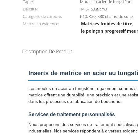
Taper:
Moule en acier de tungstène
Densité:
14.5-15.0g/cm3
Catégorie de carbure:
K10, K20, K30 et ainsi de suite.
Matrices froides de titre
Mettre en évidence:
,
le poinçon progressif meu
Description De Produit
Inserts de matrice en acier au tungs
Les moules en acier au tungstène, également connus sou
matrice offrent une durabilité, une précision et une rési
dans les processus de fabrication de bouchons.
Services de traitement personnalisés
Nous proposons des services de traitement spécialisés 
industrielles. Nos services répondent à diverses exigenc