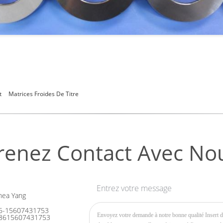
t
Matrices Froides De Titre
renez Contact Avec No
Entrez votre message
ea Yang
6-15607431753
8615607431753