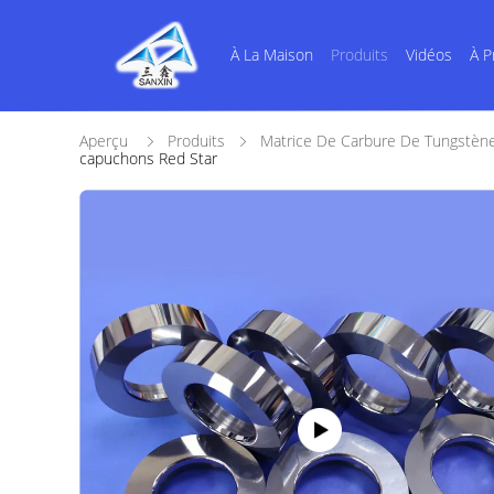
À La Maison
Produits
Vidéos
À P
Aperçu
Produits
Matrice De Carbure De Tungstèn
capuchons Red Star