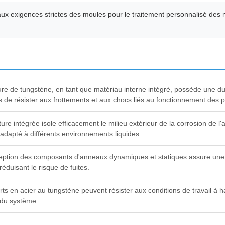
t aux exigences strictes des moules pour le traitement personnalisé de
re de tungstène, en tant que matériau interne intégré, possède une du
 de résister aux frottements et aux chocs liés au fonctionnement des 
ture intégrée isole efficacement le milieu extérieur de la corrosion de l'
adapté à différents environnements liquides.
eption des composants d'anneaux dynamiques et statiques assure une é
éduisant le risque de fuites.
rts en acier au tungstène peuvent résister aux conditions de travail à
é du système.