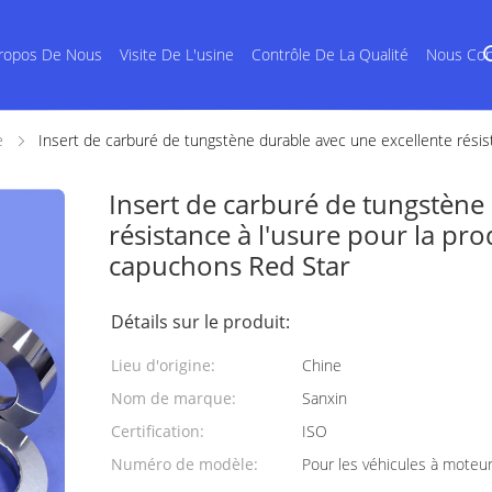
ropos De Nous
Visite De L'usine
Contrôle De La Qualité
Nous Con
e
Insert de carburé de tungstène durable avec une excellente résis
Insert de carburé de tungstène
résistance à l'usure pour la pr
capuchons Red Star
Détails sur le produit:
Lieu d'origine:
Chine
Nom de marque:
Sanxin
Certification:
ISO
Numéro de modèle:
Pour les véhicules à moteu