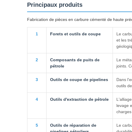
Principaux produits
Fabrication de pièces en carbure cémenté de haute précis
1
Forets et outils de coupe
Le carbu
et les t
géologiq
2
Composants de puits de
Le métal
pétrole
joints. 
3
Outils de coupe de pipelines
Dans l'e
outils d
4
Outils d'extraction de pétrole
L'alliag
levage e
charges 
5
Outils de réparation de
Le carbu
pipelines pétroliers
durabilit