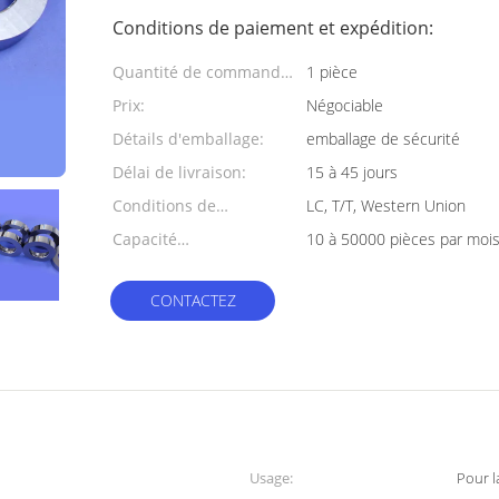
Conditions de paiement et expédition:
Quantité de commande
1 pièce
min:
Prix:
Négociable
Détails d'emballage:
emballage de sécurité
Délai de livraison:
15 à 45 jours
Conditions de
LC, T/T, Western Union
paiement:
Capacité
10 à 50000 pièces par moi
d'approvisionnement:
CONTACTEZ
Usage:
Pour l