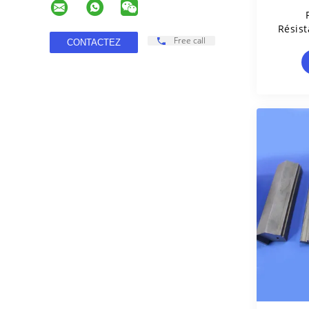
Résist
Free call