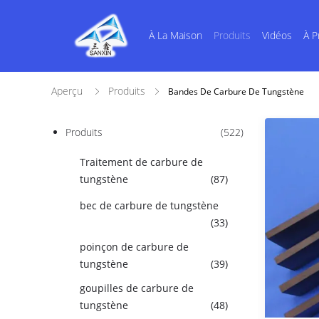
À La Maison
Produits
Vidéos
À P
Aperçu
Produits
Bandes De Carbure De Tungstène
Produits
(522)
Traitement de carbure de
tungstène
(87)
bec de carbure de tungstène
(33)
poinçon de carbure de
tungstène
(39)
goupilles de carbure de
tungstène
(48)