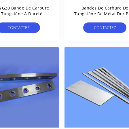
YG20 Bande De Carbure
Bandes De Carbure De
 Tungstène À Dureté
Tungstène De Métal Dur P
xceptionnelle Haute
L'application De Bande
stance Et Résistance À
Dentées De Concasseu
CONTACTEZ
CONTACTEZ
L'usure Supérieure