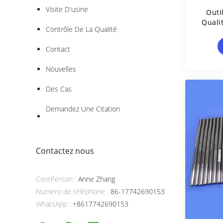
Visite D'usine
Outi
Quali
Contrôle De La Qualité
Contact
Nouvelles
Des Cas
Demandez Une Citation
Contactez nous
ContPerson :
Anne Zhang
Numéro de téléphone :
86-17742690153
WhatsApp :
+8617742690153