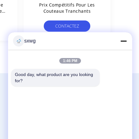
De
Prix Compétitifs Pour Les
e
Couteaux Tranchants
Le
CONTACTEZ
sxwg
1:46 PM
Good day, what product are you looking 
for?
Contactez-Nous
Zhuzhou Sanxin Cemented Carbide
Manufacturing Co., Ltd
No. 8, route de collège, ville de Baiguan,
secteur de Lusong, Zhuzhou, Hunan, Chine
86-731-27492866
sxwg@zzsxhj.com