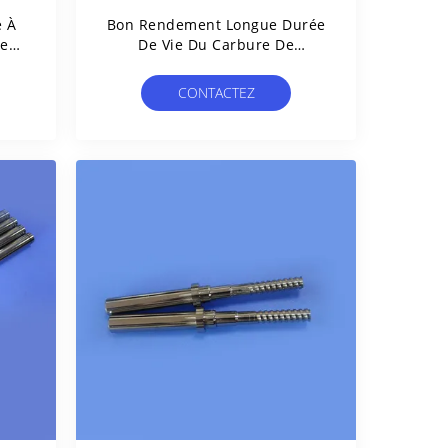
e À
Bon Rendement Longue Durée
De
De Vie Du Carbure De
a
Tungstène
CONTACTEZ