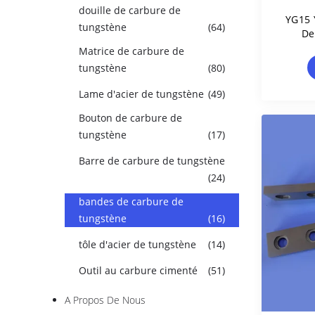
douille de carbure de
YG15 
tungstène
(64)
De
E
Matrice de carbure de
Rési
tungstène
(80)
Lame d'acier de tungstène
(49)
Bouton de carbure de
tungstène
(17)
Barre de carbure de tungstène
(24)
bandes de carbure de
tungstène
(16)
tôle d'acier de tungstène
(14)
Outil au carbure cimenté
(51)
A Propos De Nous