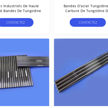
ls Industriels De Haute
Bandes D'acier Tungstèn
té Bandes De Tungstène
Carbure De Tungstène 
Haute Résistance Pour L
Production De Pièces
CONTACTEZ
CONTACTEZ
Mécaniques