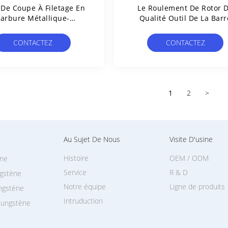
 De Coupe À Filetage En
Le Roulement De Rotor 
arbure Métallique-
Qualité Outil De La Barr
Céramique
Plate Du Carbure De
Tungstène Pour Perforer 
CONTACTEZ
CONTACTEZ
Métal Dur
1
2
>
Au Sujet De Nous
Visite D'usine
Histoire
OEM / ODM
ène
Service
R & D
ngstène
Notre équipe
Ligne de produits
ungstène
Intruduction
tungstène