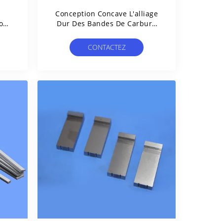
Conception Concave L'alliage
our
Dur Des Bandes De Carbure
s
De Tungstène Haute
r
Résistance À L'usure
CONTACTEZ