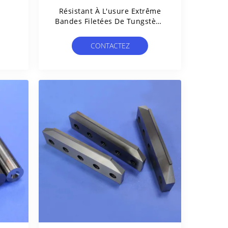
Résistant À L'usure Extrême
Bandes Filetées De Tungstène
Barre De Forage Au Carbure
De Ciment
CONTACTEZ