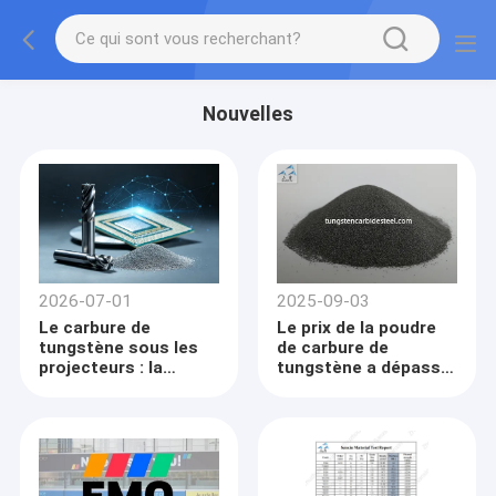
Nouvelles
2026-07-01
2025-09-03
Le carbure de
Le prix de la poudre
tungstène sous les
de carbure de
projecteurs : la
tungstène a dépassé
demande de semi-
600 000 RMB/tonne,
conducteurs
soit une
déclenche la
augmentation de 92,9
volatilité des prix et
% depuis le début de
un réalignement
l'année.
stratégique