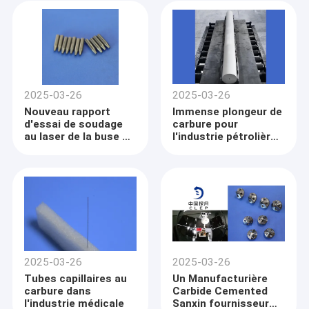
2025-03-26
2025-03-26
Nouveau rapport
Immense plongeur de
d'essai de soudage
carbure pour
au laser de la buse à
l'industrie pétrolière
bille d'étain au
et gazière
carbure de tungstène
2025-03-26
2025-03-26
Tubes capillaires au
Un Manufacturière
carbure dans
Carbide Cemented
l'industrie médicale
Sanxin fournisseur