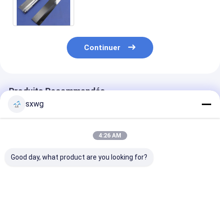
verre à carbure d'acier au
tungstène pour travaux de
précision
Continuer
Produits Recommandés
sxwg
4:26 AM
Good day, what product are you looking for?
Lampe de coupe
Outils de précision
Couteau en ca
rotative au carbure
non magnétiques à
de tungstène 
de tungstène avec
base de carbure de
grain de 0,5 µ
longue durée de vie
WC-Ni avec une
la coupe du
Excellente
rétention des bords
caoutchouc
Meilleur prix
Meilleur prix
Meilleur p