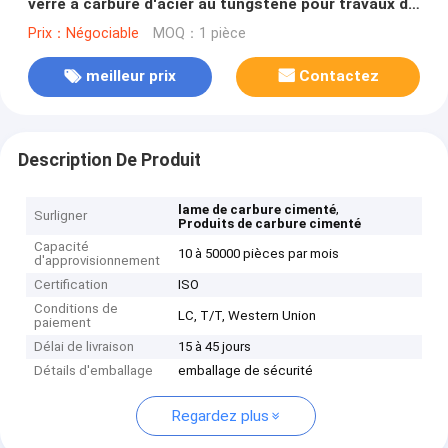
verre à carbure d'acier au tungstène pour travaux de
précision
Prix：Négociable
MOQ：1 pièce
meilleur prix
Contactez
Description De Produit
,
lame de carbure cimenté
Surligner
Produits de carbure cimenté
Capacité
10 à 50000 pièces par mois
d'approvisionnement
Certification
ISO
Conditions de
LC, T/T, Western Union
paiement
Délai de livraison
15 à 45 jours
Détails d'emballage
emballage de sécurité
Regardez plus