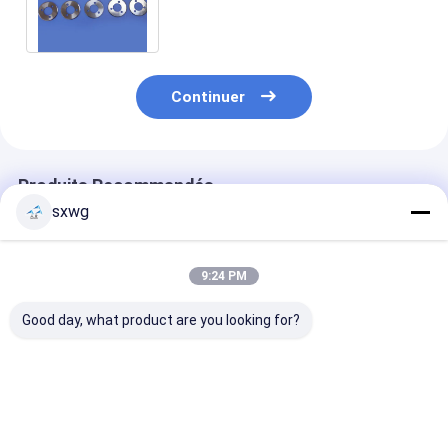
de lame d'acier de tungstène de
précision
Continuer
Produits Recommandés
sxwg
9:24 PM
Good day, what product are you looking for?
Lampe de coupe
Outils de précision
Couteau en ca
rotative au carbure
non magnétiques à
de tungstène 
de tungstène avec
base de carbure de
grain de 0,5 µ
longue durée de vie
WC-Ni avec une
la coupe du
Excellente
rétention des bords
caoutchouc
Meilleur prix
Meilleur prix
Meilleur p