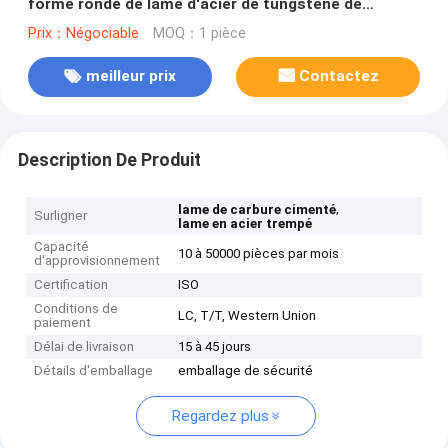
forme ronde de lame d'acier de tungstène de
précision
Prix：Négociable
MOQ：1 pièce
meilleur prix
Contactez
Description De Produit
,
lame de carbure cimenté
Surligner
lame en acier trempé
Capacité
10 à 50000 pièces par mois
d'approvisionnement
Certification
ISO
Conditions de
LC, T/T, Western Union
paiement
Délai de livraison
15 à 45 jours
Détails d'emballage
emballage de sécurité
Regardez plus