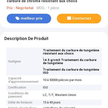
carbure de chrome résistant aux chocs
Prix：Negotiatial
MOQ：1 pièce
meilleur prix
Contactez
Description De Produit
Traitement du carbure de tungstène
résistant aux chocs
,
14.5 g/cm3 Traitement du carbure
Surligner
de tungstène
,
Traitement du carbure de tungstène
ISO
Capacité
10 à 50000 pièces par mois
d'approvisionnement
Certification
ISO
Conditions de
LC, T/T, Western Union
paiement
Délai de livraison
15 à 45 jours