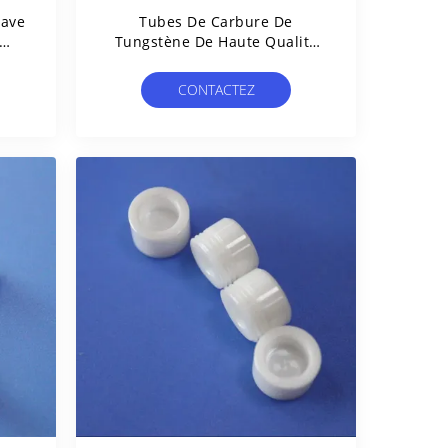
cave
Tubes De Carbure De
Tungstène De Haute Qualité
es
Avec Une Épaisseur De Paroi
es
De 0,45 Mm
CONTACTEZ