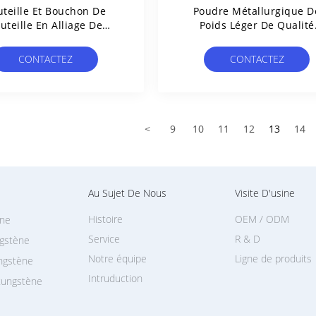
uteille Et Bouchon De
Poudre Métallurgique D
uteille En Alliage De
Poids Léger De Qualité
stène De Haute Qualité
Industrielle
r Dispositifs Médicaux
CONTACTEZ
CONTACTEZ
<
9
10
11
12
13
14
Au Sujet De Nous
Visite D'usine
Histoire
OEM / ODM
ène
Service
R & D
ngstène
Notre équipe
Ligne de produits
ungstène
Intruduction
tungstène