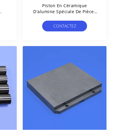
Piston En Céramique
D'alumine Spéciale De Pièces
De Zircone D'oxyde De
on
Zirconium De Résistance À
CONTACTEZ
L'usure