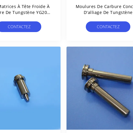
atrices À Tête Froide À
Moulures De Carbure Con
re De Tungstène YG20 À
D'alliage De Tungstène
e Durée De Vie Pour La
Durable À Usiner Pour D
Production De Vis
Applications Industriell
CONTACTEZ
CONTACTEZ