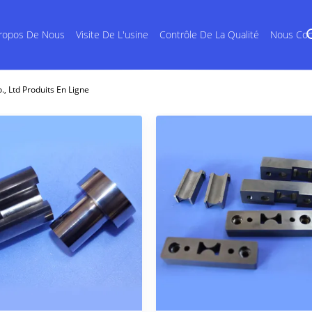
ropos De Nous
Visite De L'usine
Contrôle De La Qualité
Nous Con
 Ltd Produits En Ligne