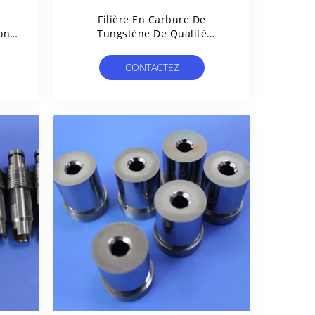
Filière En Carbure De
on
Tungstène De Qualité
ec
Industrielle Avec Trou Incliné
De
- Pièces D'usure En Carbure
CONTACTEZ
te
De Tungstène Vierge À 100%
nage