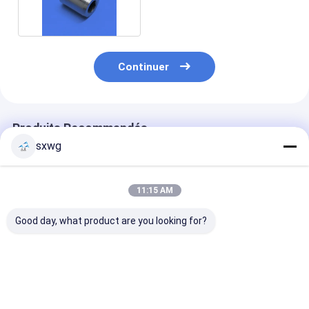
Carbure de tungstène
Continuer
Produits Recommandés
sxwg
11:15 AM
Good day, what product are you looking for?
Douille de précision
Encastrement en
Douille en alli
en carbure de
carbure de
lourd de tungs
tungstène avec une
tungstène à cône
haute densité 
tolérance de ± 0,01
interne de précision
g/cm³, usinée 
mm, super durable et
à haute résistance à
précision ±0,
Meilleur prix
Meilleur prix
Meilleur p