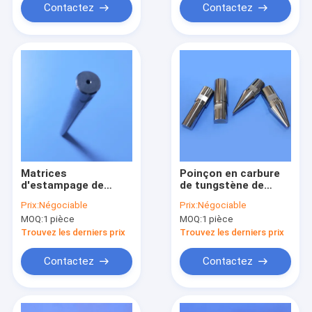
usinage de précision
personnalisable
Contactez
Contactez
Matrices
Poinçon en carbure
d'estampage de
de tungstène de
têtes de poinçon en
qualité industrielle
Prix:
Négociable
Prix:
Négociable
carbure de tungstène
avec haute
MOQ:
1 pièce
MOQ:
1 pièce
respectueuses de
résistance à l'usure,
l'environnement avec
haute résistance et
Trouvez les derniers prix
Trouvez les derniers prix
une résistance à
performance à haute
l'usure
température
Contactez
Contactez
exceptionnelle