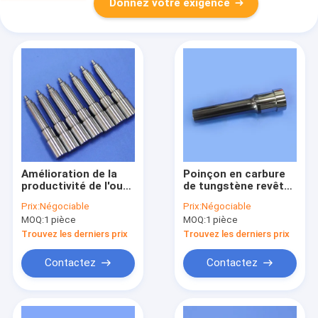
Donnez votre exigence
Amélioration de la
Poinçon en carbure
productivité de l'outil
de tungstène revêtu
de précision de
de titane non
Prix:
Négociable
Prix:
Négociable
l'ingénierie de la
standard avec une
MOQ:
1 pièce
MOQ:
1 pièce
tondeuse à carbure
haute résistance à
de tungstène
l'usure et une
Trouvez les derniers prix
Trouvez les derniers prix
tolérance
personnalisée
Contactez
Contactez