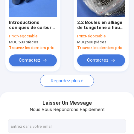
À propos de nous
Visite de l'usine
Introductions
2.2 Boules en alliage
coniques de carbure
de tungstène à haute
Contrôle de la qualité
de tungstène pour le
densité polies de
Prix:
Négociable
Prix:
Négociable
forage à pression
qualité supérieure de
MOQ:
500 pièces
MOQ:
500 pièces
moyenne et basse
diamètre
Nous contacter
DTH
Trouvez les derniers prix
Trouvez les derniers prix
Demandez un devis
Contactez
Contactez
Regardez plus
Traitement de carbure de tungstène
bec de carbure de tungstène
Laisser Un Message
Nous Vous Répondrons Rapidement
poinçon de carbure de tungstène
goupilles de carbure de tungstène