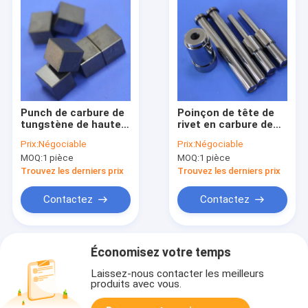
Punch de carbure de
Poinçon de tête de
tungstène de haute
rivet en carbure de
précision de forme
tungstène ultra-
Prix:
Négociable
Prix:
Négociable
carrée avec
résistant et durable
MOQ:
1 pièce
MOQ:
1 pièce
résistance à l'usure
avec précision
et à la corrosion
±0.002 pour
Trouvez les derniers prix
Trouvez les derniers prix
pour les applications
l'estampage des
industrielles
métaux
Contactez
Contactez
Économisez votre temps
Laissez-nous contacter les meilleurs
produits avec vous.