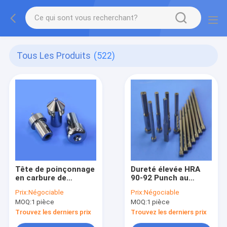
Tous Les Produits
(522)
Tête de poinçonnage
Dureté élevée HRA
en carbure de
90-92 Punch au
tungstène pour
carbure de tungstène
Prix:
Négociable
Prix:
Négociable
tuyaux d'huile
avec une durabilité
MOQ:
1 pièce
MOQ:
1 pièce
automobile avec
longue durée pour
finition lisse miroir
l'estampage de
Trouvez les derniers prix
Trouvez les derniers prix
M6 fil interne et
précision