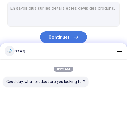
douille de carbure de tungstène
Matrice de carbure de tungstène
Lame d'acier de tungstène
Continuer
Bouton de carbure de tungstène
sxwg
Barre de carbure de tungstène
Nos Catégories
bandes de carbure de tungstène
8:29 AM
tôle d'acier de tungstène
Good day, what product are you looking for?
Outil au carbure cimenté
Traitement de
bec de carbure de
poinçon de ca
carbure de
tungstène
de tungstène
tungstène