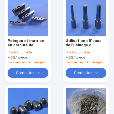
Poinçon et matrice
Utilisation efficace
en carbure de
de l'usinage du
tungstène de haute
carburé de tungstène
Prix:
Négociable
Prix:
Négociable
précision pour
pour la matrice
MOQ:
1 pièce
MOQ:
1 pièce
l'emboutissage de
d'emboutissage du
boîtiers de batteries
noyau du stator
Trouvez les derniers prix
Trouvez les derniers prix
avec production
personnalisée
Contactez
Contactez
À la maison
Produits
Vidéos