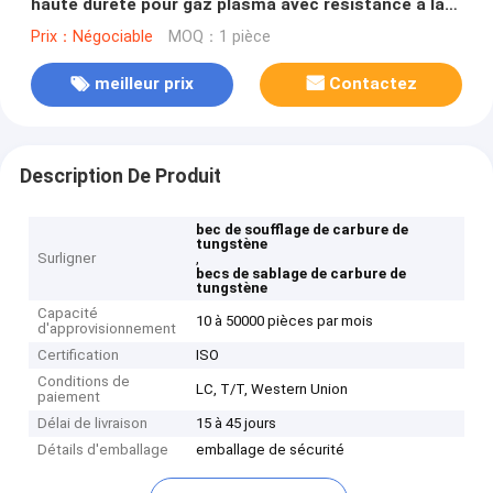
haute dureté pour gaz plasma avec résistance à la
corrosion
Prix：Négociable
MOQ：1 pièce
meilleur prix
Contactez
Description De Produit
bec de soufflage de carbure de
tungstène
Surligner
,
becs de sablage de carbure de
tungstène
Capacité
10 à 50000 pièces par mois
d'approvisionnement
Certification
ISO
Conditions de
LC, T/T, Western Union
paiement
Délai de livraison
15 à 45 jours
Détails d'emballage
emballage de sécurité