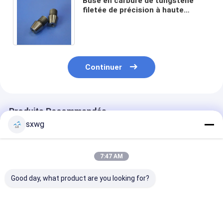
Buse en carbure de tungstène
filetée de précision à haute
dureté pour gaz plasma avec
résistance à la corrosion
Continuer
Produits Recommandés
sxwg
7:47 AM
Good day, what product are you looking for?
Buse en alliage de
Buse en carbure de
Boussole de c
tungstène-
tungstène fileté avec
de tungstène p