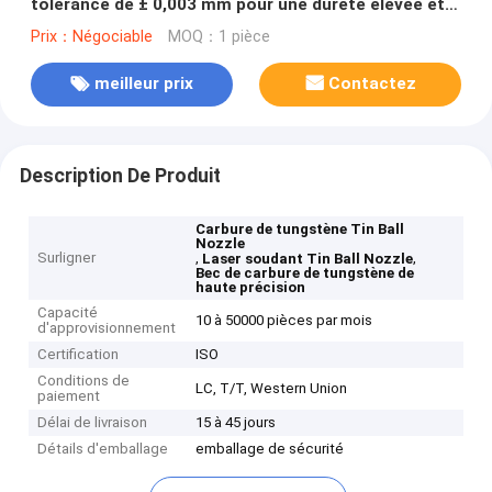
tolérance de ± 0,003 mm pour une dureté élevée et
une résistance à la corrosion
Prix：Négociable
MOQ：1 pièce
meilleur prix
Contactez
Description De Produit
Carbure de tungstène Tin Ball
Nozzle
Surligner
,
,
Laser soudant Tin Ball Nozzle
Bec de carbure de tungstène de
haute précision
Capacité
10 à 50000 pièces par mois
d'approvisionnement
Certification
ISO
Conditions de
LC, T/T, Western Union
paiement
Délai de livraison
15 à 45 jours
Détails d'emballage
emballage de sécurité