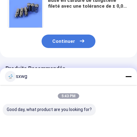
Buse en carbure de tungstène
fileté avec une tolérance de ± 0,003
mm pour une dureté élevée et une
résistance à la corrosion
Continuer
Produits Recommandés
sxwg
5:43 PM
Good day, what product are you looking for?
Buse en alliage de
Boussole de carbure
Insert de buse 
tungstène-
de tungstène poli
carbure de