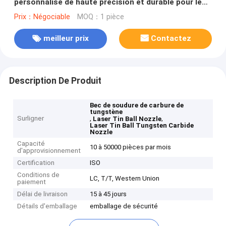
personnalisé de haute précision et durable pour le
soudage au laser de billes d'étain
Prix：Négociable
MOQ：1 pièce
meilleur prix
Contactez
Description De Produit
Bec de soudure de carbure de
tungstène
Surligner
,
,
Laser Tin Ball Nozzle
Laser Tin Ball Tungsten Carbide
Nozzle
Capacité
10 à 50000 pièces par mois
d'approvisionnement
Certification
ISO
Conditions de
LC, T/T, Western Union
paiement
Délai de livraison
15 à 45 jours
Détails d'emballage
emballage de sécurité