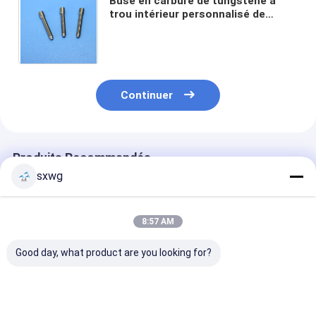
Buse en carbure de tungstène à
trou intérieur personnalisé de
haute précision et durable pour le
soudage au laser de billes d'étain
Continuer
Produits Recommandés
sxwg
8:57 AM
Good day, what product are you looking for?
Buse en alliage de
Buse en carbure de
Boussole de c
tungstène-
tungstène fileté avec
de tungstène p