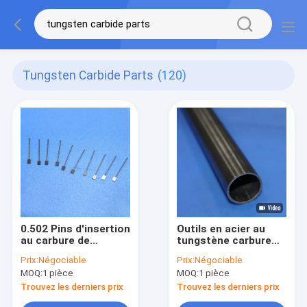
Tungsten Carbide Parts
(120)
0.502 Pins d'insertion
Outils en acier au
au carbure de
tungstène carbure
tungstène de
paroi mince Tuyaux
Prix:
Négociable
Prix:
Négociable
matériau super dur
de carbure de
MOQ:
1 pièce
MOQ:
1 pièce
pour moules mobiles
tungstène
Trouvez les derniers prix
Trouvez les derniers prix