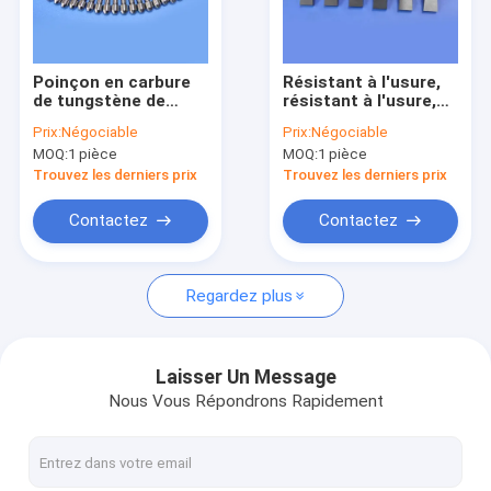
À propos de nous
Visite de l'usine
Poinçon en carbure
Résistant à l'usure,
de tungstène de
résistant à l'usure,
Contrôle de la qualité
qualité industrielle à
haute pression,
Prix:
Négociable
Prix:
Négociable
haute résistance à
noyau de soupape au
MOQ:
1 pièce
MOQ:
1 pièce
l'usure avec usinage
carbure de tungstène
Nous contacter
de précision
pour l'industrie
Trouvez les derniers prix
Trouvez les derniers prix
pétrolière
Demandez un devis
Contactez
Contactez
Regardez plus
Traitement de carbure de tungstène
bec de carbure de tungstène
Laisser Un Message
Nous Vous Répondrons Rapidement
poinçon de carbure de tungstène
goupilles de carbure de tungstène