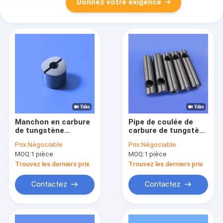
Donnez votre exigence
Manchon en carbure
Pipe de coulée de
de tungstène
carbure de tungstène
résistant à la
personnalisée
Prix:
Négociable
Prix:
Négociable
corrosion, poli,
MOQ:
1 pièce
MOQ:
1 pièce
dureté HRA 90-92,
pour outils de tuyaux
Trouvez les derniers prix
Trouvez les derniers prix
de mazout
Contactez
Contactez