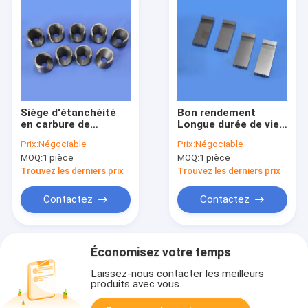
Siège d'étanchéité
Bon rendement
en carbure de
Longue durée de vie
tungstène à coupe
du carbure de
Prix:
Négociable
Prix:
Négociable
latérale
tungstène
MOQ:
1 pièce
MOQ:
1 pièce
personnalisée avec
surface polie et
Trouvez les derniers prix
Trouvez les derniers prix
haute résistance à
l'usure
Contactez
Contactez
Économisez votre temps
Laissez-nous contacter les meilleurs
produits avec vous.