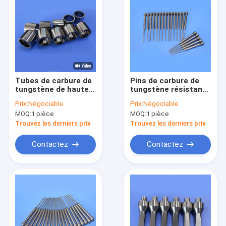
Tubes de carbure de
Pins de carbure de
tungstène de haute
tungstène résistant
performance
à l'usure sur mesure
Prix:
Négociable
Prix:
Négociable
avancées pour
avec vernis miroir
MOQ:
1 pièce
MOQ:
1 pièce
l'industrie de
pour l'estampage de
l'usinage du matériel
précision
Trouvez les derniers prix
Trouvez les derniers prix
Contactez
Contactez
À la maison
Produits
Vidéos