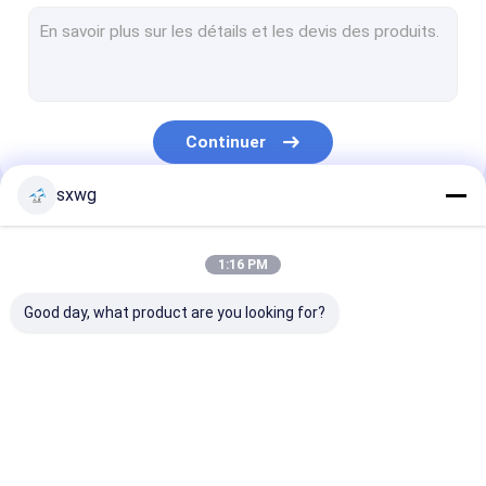
douille de carbure de tungstène
Matrice de carbure de tungstène
Lame d'acier de tungstène
Continuer
Bouton de carbure de tungstène
sxwg
Barre de carbure de tungstène
Nos Catégories
bandes de carbure de tungstène
1:16 PM
tôle d'acier de tungstène
Good day, what product are you looking for?
Outil au carbure cimenté
Traitement de
bec de carbure de
poinçon de ca
carbure de
tungstène
de tungstène
tungstène