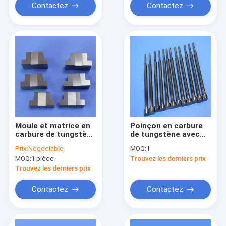
Contactez
Contactez
Moule et matrice en
Poinçon en carbure
carbure de tungstène
de tungstène avec
non magnétique de
dureté HRA 89-92,
Prix:
Négociable
MOQ:
1
précision de qualité
précision de ± 0,002
MOQ:
1 pièce
Trouvez les derniers prix
industrielle 0,002 mm
mm et durée de vie
et alliage dur
30 fois plus longue
Trouvez les derniers prix
pour l'estampage et
la frappe à froid
Contactez
Contactez